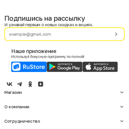
Подпишись на рассылку
И узнавай первым о новых скидках и акциях.
Имя
Фамилия
Наше приложение
Используй бонусную программу по полной!
E-mail
Пол
Мужской
Женский
Магазин
Согласие на получение чеков по электронной почте
Женское
О компании
Мужское
Аксессуары
О нас
Детское
Сотрудничество
Отзывы
Блог