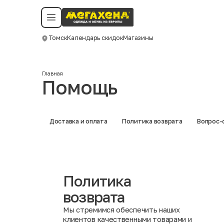
Условия пользования
Политика конфиденциальности
Смотреть все даты
©️ Мегахенд 2026. Все права защищены.
Томск
Календарь скидок
Магазины
Москва
Главная
Помощь
Доставка и оплата
Политика возврата
Вопрос-
Политика
возврата
Мы стремимся обеспечить наших
клиентов качественными товарами и