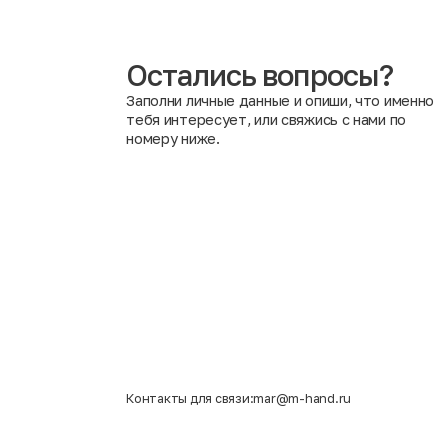
показателями безопасности и другими важными крит
Вредно ли носить одежду после химической обработки
приносящие никакого вреда здоровью человека. Анти
воздействие повышенных температурных режимов уни
Остались вопросы?
Заполни личные данные и опиши, что именно
тебя интересует, или свяжись с нами по
номеру ниже.
Контакты для связи:
mar@m-hand.ru