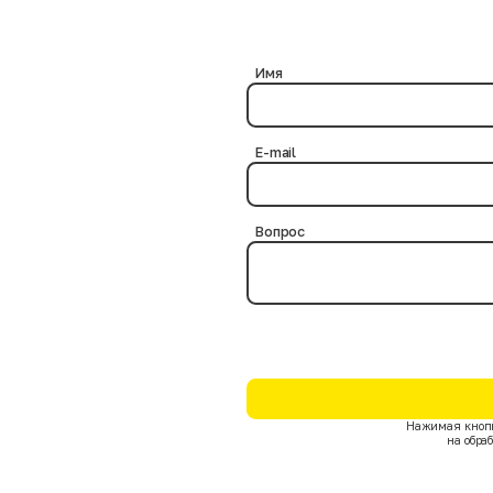
ериями.
? Нет, это абсолютно безопасно, так как в процессе дезинфекции нам
бактериальная обработка выполняется на протяжении нескольких час
чтожают возможные инфекции и паразитов на товарных позициях.
Имя
E-mail
Вопрос
Нажимая кнопк
на обра