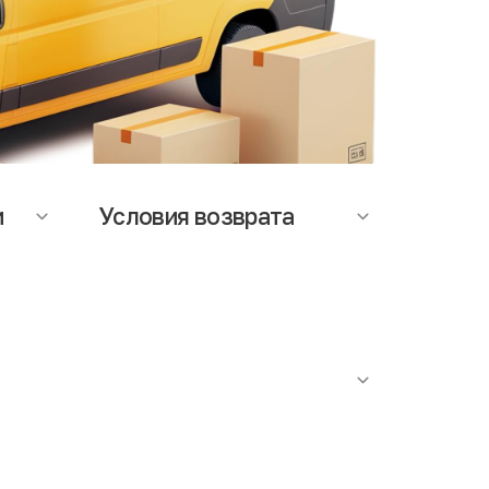
и
Условия возврата
ается
На данный момент возможность
т
оформления возврата, не
мость
предусмотрена. При возникновении
вопросов по качеству товара,
аза.
обращайтесь в службу поддержки.
роутюжить. Наличие сильного специфичного запаха
ступает факт проведения антибактериальной
я в строгом соответствии с действующими