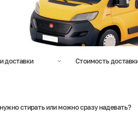
и доставки
Стоимость доставк
оставки зависят от региона и
Стоимость доставки рассчитыв
яют от 1 до 5 дней. Точную
индивидуально в зависимости о
ацию о сроках и стоимости
габаритов и веса посылки. Стои
и Вы можете уточнить у
доставки клиент (получатель)
еров служб доставки или
оплачивает при оформлении зак
ет-магазина.
нужно стирать или можно сразу надевать?
этом нет ничего страшного. Но желательно сначала вещи постирать и п
рующая обработка.
еконд-хенде, беспокоясь о безопасности вещей. Гарантом чистоты вы
ся из европейских стран, где производственные процессы реализуютс