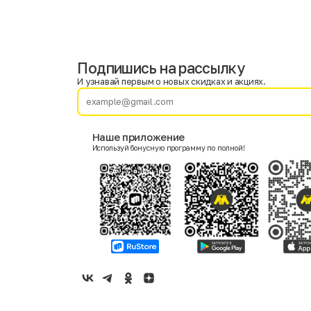
Подпишись на рассылку
Имя
Фамилия
И узнавай первым о новых скидках и акциях.
E-mail
Наше приложение
Используй бонусную программу по полной!
Пол
Мужской
Женский
Согласие на получение чеков по электронной почте