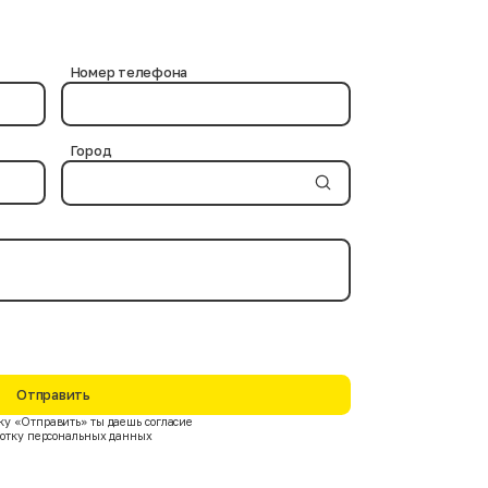
и используются проверенные химические средства, не
ов. Современные дезинфицирующие вещества и
Номер телефона
Город
Отправить
у «Отправить» ты даешь согласие
ботку персональных данных