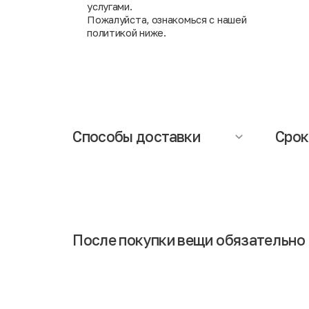
услугами.
Пожалуйста, ознакомься с нашей
политикой ниже.
Способы доставки
Срок
Осуществляется компанией СДЭК (при
Сроки д
заказе необходимо указать ближайший
составл
адрес пункта выдачи заказов). При
информ
получении заказа Вам понадобится
доставк
паспорт.
Обращаем Ваше внимание, что
менедж
доставка исключает возможность
интерн
примерки и частичной оплаты заказа.
После покупки вещи обязательно 
Если Вы сразу наденете обновку после покупки, то в 
говорит о том, что выполнена тщательная дезинфици
Некоторые люди остерегаются совершать покупки в с
обработки. Также стоит отметить, что вещи привозят