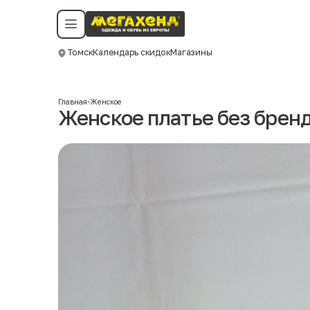
Условия пользования
Политика конфиденциальности
Смотреть все даты
©️ Мегахенд 2026. Все права защищены.
Томск
Календарь скидок
Магазины
Москва
Главная
-
Женское
Женское платье без брен