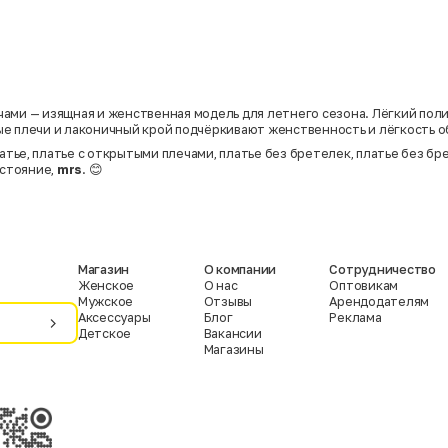
ами — изящная и женственная модель для летнего сезона. Лёгкий пол
е плечи и лаконичный крой подчёркивают женственность и лёгкость о
тье, платье с открытыми плечами, платье без бретелек, платье без бр
остояние,
mrs
. 😊
Магазин
О компании
Сотрудничество
Женское
О нас
Оптовикам
Мужское
Отзывы
Арендодателям
Аксессуары
Блог
Реклама
Детское
Вакансии
Магазины