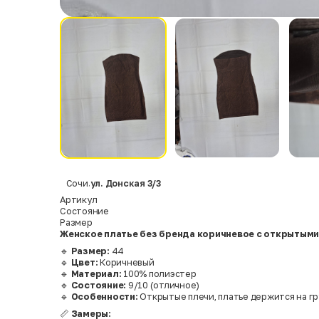
Сочи
ул. Донская 3/3
,
Артикул
Состояние
Размер
Женское платье без бренда коричневое с открытыми
🔹
Размер:
44
🔹
Цвет:
Коричневый
🔹
Материал:
100% полиэстер
🔹
Состояние:
9/10 (отличное)
🔹
Особенности:
Открытые плечи, платье держится на г
📏
Замеры: