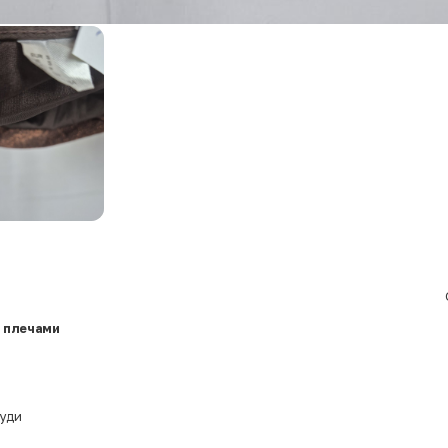
 плечами
руди