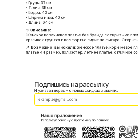
• Грудь: 37 см
• Талия: 35 см
• Бёдра: 40 см
• Ширина низа: 40 см
• Длина: 64 см
✨
Описание:
Женское коричневое платье без бренда с открытыми плеч
красиво струится и комфортно сидит по фигуре. Открыты
📌
Возможно, вы искали:
женское платье, коричневое пла
платье 44 размер, полиэстер, летнее платье, отличное с
Подпишись на рассылку
Имя
Фамилия
И узнавай первым о новых скидках и акциях.
E-mail
Наше приложение
Используй бонусную программу по полной!
Пол
Мужской
Женский